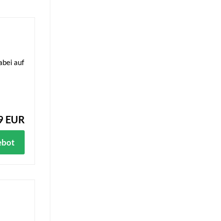
abei auf
9 EUR
ebot