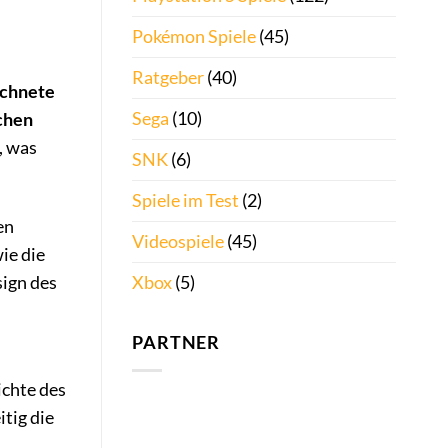
Pokémon Spiele
(45)
Ratgeber
(40)
ichnete
Sega
(10)
schen
, was
SNK
(6)
Spiele im Test
(2)
en
Videospiele
(45)
ie die
Xbox
(5)
sign des
PARTNER
ichte des
tig die