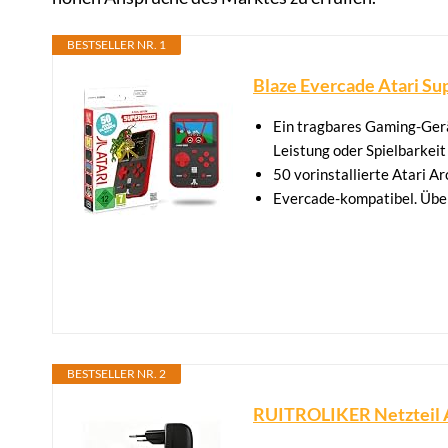
BESTSELLER NR. 1
Blaze Evercade Atari Su
Ein tragbares Gaming-Gerät
Leistung oder Spielbarkei
50 vorinstallierte Atari 
Evercade-kompatibel. Über
BESTSELLER NR. 2
RUITROLIKER Netzteil A