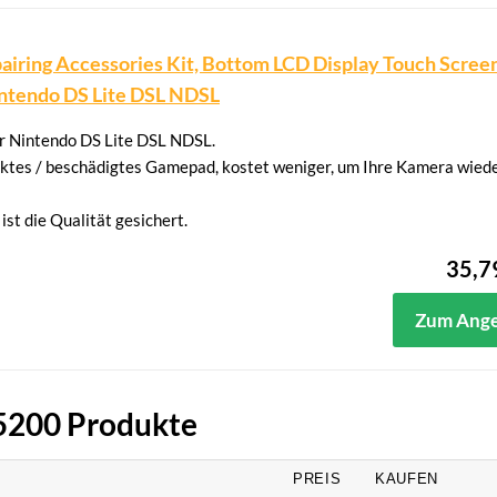
iring Accessories Kit, Bottom LCD Display Touch Scree
intendo DS Lite DSL NDSL
ür Nintendo DS Lite DSL NDSL.
fektes / beschädigtes Gamepad, kostet weniger, um Ihre Kamera wied
ist die Qualität gesichert.
35,7
Zum Ang
 5200 Produkte
PREIS
KAUFEN