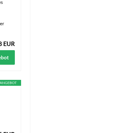
es
der
8 EUR
ebot
ANGEBOT