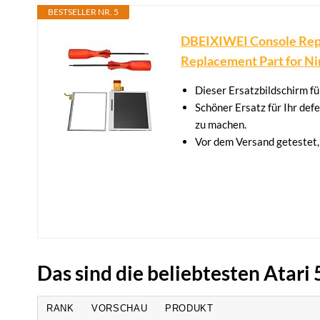
BESTSELLER NR. 5
DBEIXIWEI Console Repa
Replacement Part for N
Dieser Ersatzbildschirm f
Schöner Ersatz für Ihr de
zu machen.
Vor dem Versand getestet, 
Das sind die beliebtesten Atari
RANK
VORSCHAU
PRODUKT