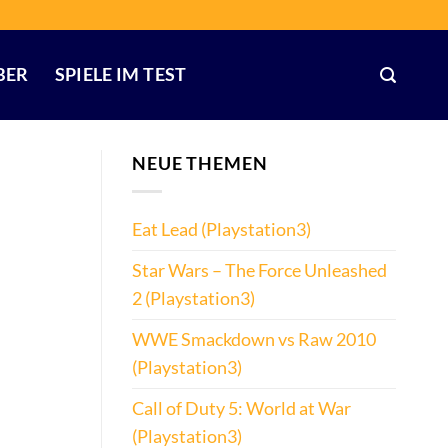
BER
SPIELE IM TEST
NEUE THEMEN
Eat Lead (Playstation3)
Star Wars – The Force Unleashed
2 (Playstation3)
WWE Smackdown vs Raw 2010
(Playstation3)
Call of Duty 5: World at War
(Playstation3)