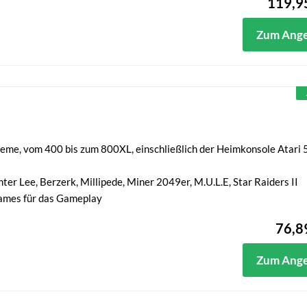
119,9
Zum Ang
ysteme, vom 400 bis zum 800XL, einschließlich der Heimkonsole Atari
nter Lee, Berzerk, Millipede, Miner 2049er, M.U.L.E, Star Raiders II
ames für das Gameplay
76,8
Zum Ang