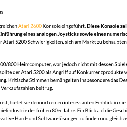
ns
greichen
Atari 2600
Konsole eingeführt.
Diese Konsole ze
e Einführung eines analogen Joysticks sowie eines numeri
er Atari 5200 Schwierigkeiten, sich am Markt zu behaupten
 400/800 Heimcomputer, war jedoch nicht mit dessen Spiel
ollte der Atari 5200 als Angriff auf Konkurrenzprodukte w
hwung. Kritische Stimmen bemängelten insbesondere das De
 Verkaufszahlen beitrug.
st, bietet sie dennoch einen interessanten Einblick in die
industrie der frühen 80er Jahre. Ein Blick auf die Gesch
vative Hard- und Softwarelösungen zu finden und gleichzei