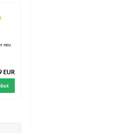
n
er neu
9 EUR
ebot