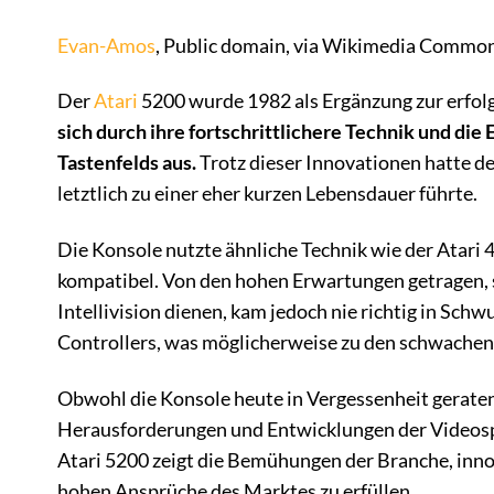
Evan-Amos
, Public domain, via Wikimedia Commo
Der
Atari
5200 wurde 1982 als Ergänzung zur erfol
sich durch ihre fortschrittlichere Technik und di
Tastenfelds aus.
Trotz dieser Innovationen hatte d
letztlich zu einer eher kurzen Lebensdauer führte.
Die Konsole nutzte ähnliche Technik wie der Atari
kompatibel. Von den hohen Erwartungen getragen, s
Intellivision dienen, kam jedoch nie richtig in Sc
Controllers, was möglicherweise zu den schwachen
Obwohl die Konsole heute in Vergessenheit geraten i
Herausforderungen und Entwicklungen der Videospiel
Atari 5200 zeigt die Bemühungen der Branche, inno
hohen Ansprüche des Marktes zu erfüllen.