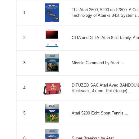
The Atari 2600, 5200 and 7800: A Co
1
Technology of Atari?s 8-bit Systems .
CTIA and GTIA: Atari 8-bit family, Ata
2
Missile Command by Atari ...
3
DIFUZED SAC Atari Avec BANDOUI
4
Rucksack, 47 cm, Rot (Rouge) ...
Atari 5200 Echt Sport Tennis ...
5
Super Breakout by Atari ...
6