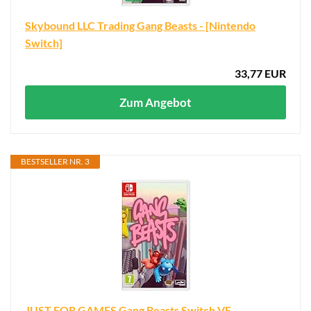
Skybound LLC Trading Gang Beasts - [Nintendo
Switch]
33,77 EUR
Zum Angebot
BESTSELLER NR. 3
JUST FOR GAMES Gang Beasts Switch VF,