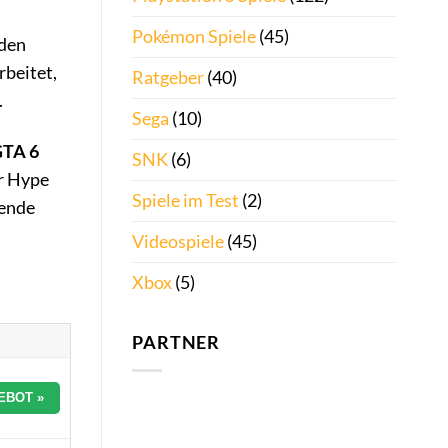
Pokémon Spiele
(45)
rden
rbeitet,
Ratgeber
(40)
.
Sega
(10)
TA 6
SNK
(6)
er Hype
Spiele im Test
(2)
nende
Videospiele
(45)
Xbox
(5)
PARTNER
EBOT »