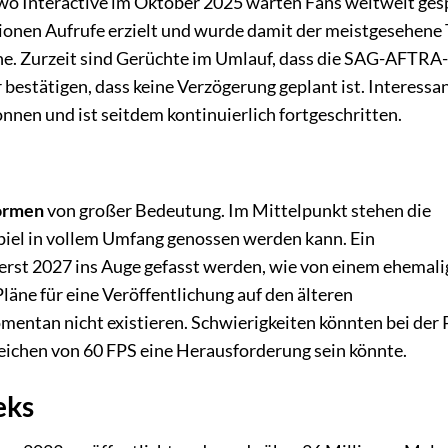
wo Interactive im Oktober 2025 warten Fans weltweit ges
llionen Aufrufe erzielt und wurde damit der meistgesehene 
. Zurzeit sind Gerüchte im Umlauf, dass die SAG-AFTRA-
 bestätigen, dass keine Verzögerung geplant ist. Interess
nnen und ist seitdem kontinuierlich fortgeschritten.
formen
von großer Bedeutung. Im Mittelpunkt stehen die
Spiel in vollem Umfang genossen werden kann. Ein
erst 2027 ins Auge gefasst werden, wie von einem ehemal
Pläne für eine Veröffentlichung auf den älteren
omentan nicht existieren. Schwierigkeiten könnten bei der
reichen von 60 FPS eine Herausforderung sein könnte.
eks