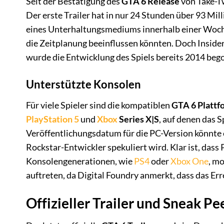
Seit der Bestätigung des
GTA 6 Release
von Take-T
Der erste Trailer hat in nur 24 Stunden über 93 Mi
eines Unterhaltungsmediums innerhalb einer Woche
die Zeitplanung beeinflussen könnten. Doch Insider
wurde die Entwicklung des Spiels bereits 2014 bego
Unterstützte Konsolen
Für viele Spieler sind die kompatiblen
GTA 6 Platt
PlayStation 5
und
Xbox
Series X|S
, auf denen das 
Veröffentlichungsdatum für die PC-Version könnte 
Rockstar-Entwickler spekuliert wird. Klar ist, dass 
Konsolengenerationen, wie
PS4
oder
Xbox One
, m
auftreten, da Digital Foundry anmerkt, dass das Er
Offizieller Trailer und Sneak Pe