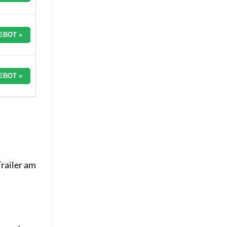
EBOT »
EBOT »
railer am