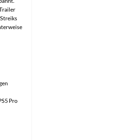
pannt.
Trailer
Streiks
anterweise
igen
 PS5 Pro