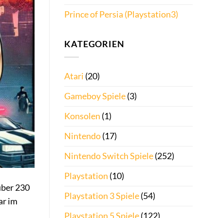
Prince of Persia (Playstation3)
KATEGORIEN
Atari
(20)
Gameboy Spiele
(3)
Konsolen
(1)
Nintendo
(17)
Nintendo Switch Spiele
(252)
Playstation
(10)
über 230
Playstation 3 Spiele
(54)
ar im
Playstation 5 Spiele
(122)