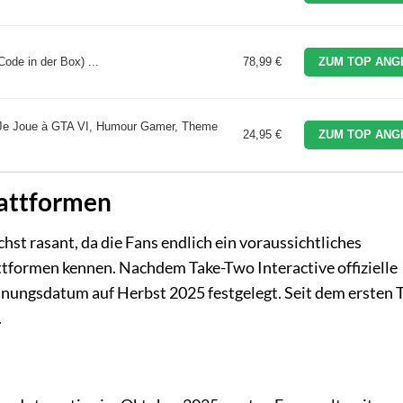
Code in der Box) ...
78,99 €
ZUM TOP ANG
s Je Joue à GTA VI, Humour Gamer, Theme
24,95 €
ZUM TOP ANG
lattformen
hst rasant, da die Fans endlich ein voraussichtliches
tformen kennen. Nachdem Take-Two Interactive offizielle
nungsdatum auf Herbst 2025 festgelegt. Seit dem ersten T
.