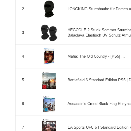
LONGKING Sturmhaube für Damen und
2
HEGCOIIE 2 Stück Sommer Sturmhau
3
Balaclava Elastisch UV Schutz Atmun
Mafia: The Old Country - [PS5] ...
4
Battlefield 6 Standard Edition PS5 | D
5
Assassin’s Creed Black Flag Resynced
6
EA Sports UFC 6 I Standard Edition Pl
7