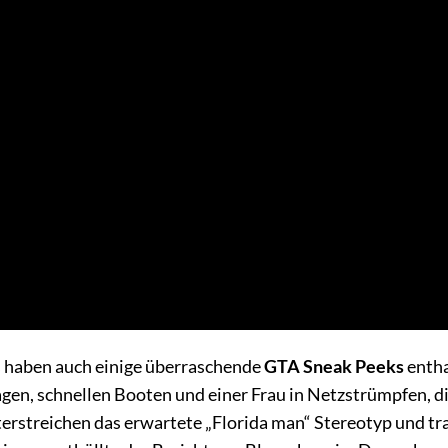
 haben auch einige überraschende
GTA Sneak Peeks
entha
en, schnellen Booten und einer Frau in Netzstrümpfen, di
erstreichen das erwartete „Florida man“ Stereotyp und tr