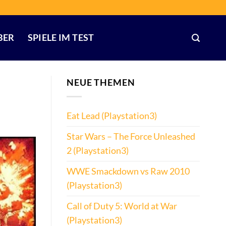
BER
SPIELE IM TEST
NEUE THEMEN
Eat Lead (Playstation3)
Star Wars – The Force Unleashed
2 (Playstation3)
WWE Smackdown vs Raw 2010
(Playstation3)
Call of Duty 5: World at War
(Playstation3)