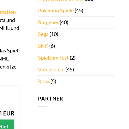
Pokémon Spiele
(45)
station
pts und
Ratgeber
(40)
r NHL und
Sega
(10)
SNK
(6)
as Spiel
Spiele im Test
(2)
NHL
venkitzel
Videospiele
(45)
Xbox
(5)
PARTNER
4 EUR
ebot