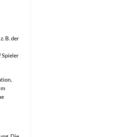
z. B. der
 Spieler
tion,
 im
ne
ung. Die