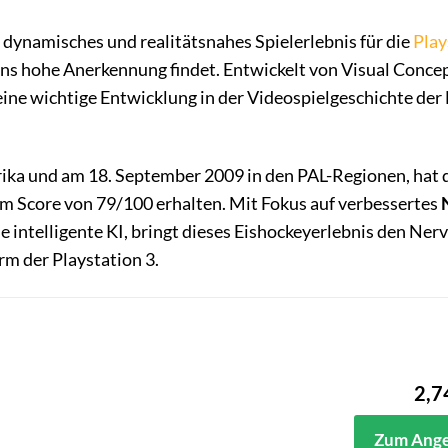
n dynamisches und realitätsnahes Spielerlebnis für die
Play
fans hohe Anerkennung findet. Entwickelt von Visual Conce
 eine wichtige Entwicklung in der Videospielgeschichte de
ika und am 18. September 2009 in den PAL-Regionen, hat d
em Score von 79/100 erhalten. Mit Fokus auf verbessertes
ne intelligente KI, bringt dieses Eishockeyerlebnis den Ner
rm der Playstation 3.
2,7
Zum Ang