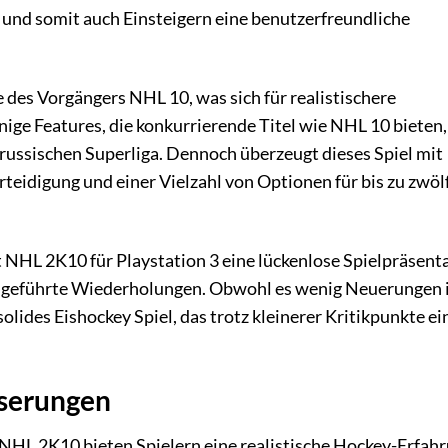
 und somit auch Einsteigern eine benutzerfreundliche
e des Vorgängers NHL 10, was sich für realistischere
ge Features, die konkurrierende Titel wie NHL 10 bieten, 
 russischen Superliga. Dennoch überzeugt dieses Spiel mit
teidigung und einer Vielzahl von Optionen für bis zu zwölf
 NHL 2K10 für Playstation 3 eine lückenlose Spielpräsenta
ausgeführte Wiederholungen. Obwohl es wenig Neuerungen
solides Eishockey Spiel, das trotz kleinerer Kritikpunkte ei
serungen
L 2K10 bieten Spielern eine realistische Hockey-Erfahr