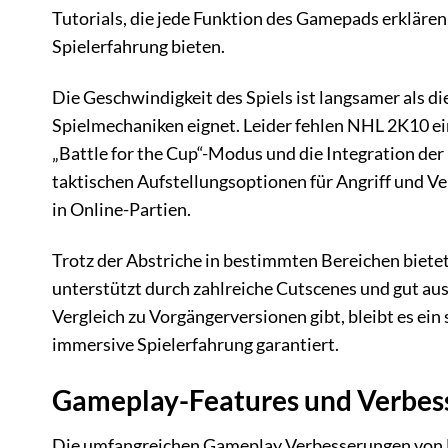
Tutorials, die jede Funktion des Gamepads erklären
Spielerfahrung bieten.
Die Geschwindigkeit des Spiels ist langsamer als di
Spielmechaniken eignet. Leider fehlen NHL 2K10 eini
„Battle for the Cup“-Modus und die Integration der
taktischen Aufstellungsoptionen für Angriff und Ver
in Online-Partien.
Trotz der Abstriche in bestimmten Bereichen bietet
unterstützt durch zahlreiche Cutscenes und gut 
Vergleich zu Vorgängerversionen gibt, bleibt es ein 
immersive Spielerfahrung garantiert.
Gameplay-Features und Verbes
Die umfangreichen Gameplay Verbesserungen von NH