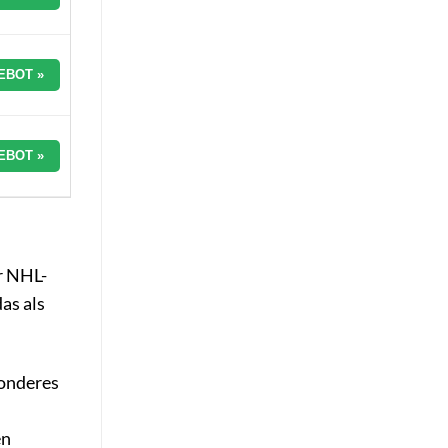
EBOT »
EBOT »
er NHL-
as als
sonderes
en