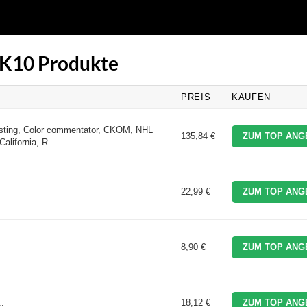
 2K10 Produkte
PREIS
KAUFEN
sting, Color commentator, CKOM, NHL
135,84 €
ZUM TOP ANG
lifornia, R ...
22,99 €
ZUM TOP ANG
8,90 €
ZUM TOP ANG
.
18,12 €
ZUM TOP ANG