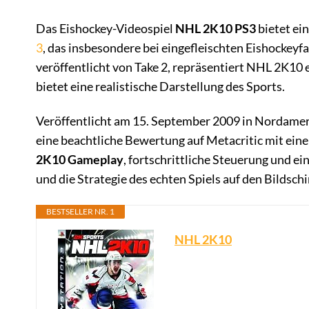
Das Eishockey-Videospiel
NHL 2K10 PS3
bietet ei
3
, das insbesondere bei eingefleischten Eishockey
veröffentlicht von Take 2, repräsentiert NHL 2K10
bietet eine realistische Darstellung des Sports.
Veröffentlicht am 15. September 2009 in Nordamer
eine beachtliche Bewertung auf Metacritic mit ein
2K10 Gameplay
, fortschrittliche Steuerung und ei
und die Strategie des echten Spiels auf den Bildschi
BESTSELLER NR. 1
NHL 2K10