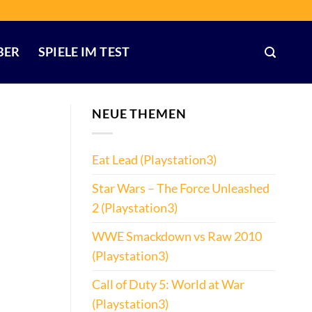
BER
SPIELE IM TEST
NEUE THEMEN
Eat Lead (Playstation3)
Star Wars – The Force Unleashed
2 (Playstation3)
WWE Smackdown vs Raw 2010
(Playstation3)
Call of Duty 5: World at War
(Playstation3)