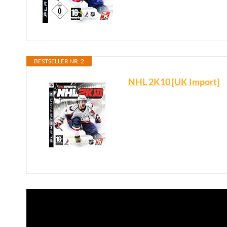
BESTSELLER NR. 2
NHL 2K10 [UK Import]