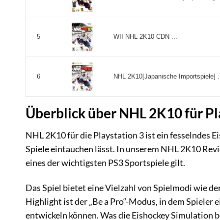
WII NHL 2K10 CDN ...
5
NHL 2K10[Japanische Importspiele] .
6
Überblick über NHL 2K10 für Pl
NHL 2K10 für die Playstation 3 ist ein fesselndes E
Spiele eintauchen lässt. In unserem NHL 2K10 Revie
eines der wichtigsten PS3 Sportspiele gilt.
Das Spiel bietet eine Vielzahl von Spielmodi wie d
Highlight ist der „Be a Pro“-Modus, in dem Spieler 
entwickeln können. Was die Eishockey Simulation be