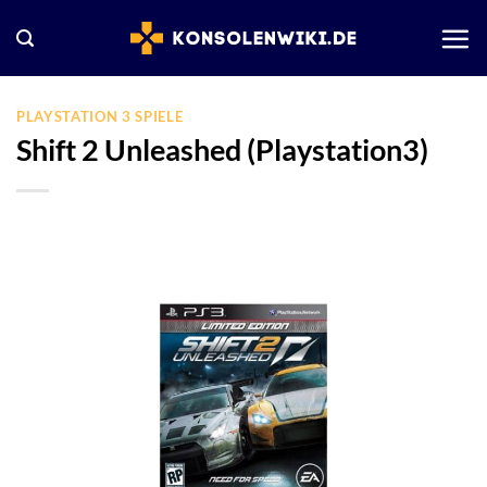
Zum
Inhalt
springen
PLAYSTATION 3 SPIELE
Shift 2 Unleashed (Playstation3)